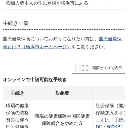
③加入者本人の住民登録が横浜市にある
手続き一覧
国民健康保険についてお知りになりたい方は、
国民健康保
険とは？（横浜市ホームページ）
をご覧ください。
画面サイズで表示
オンラインで申請可能な手続き
手続き
対象者
職場の健康
社会保険（健康
保険の資格
保険加入をオン
職場の健康保険や国民健康
喪失に伴う
まずは「
手続き
保険組合をやめた方
国民健康保
DF：500KB）