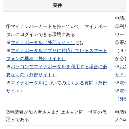
要件
申請に
①マイナンバーカードを持っていて、マイナポー
◎利用
タルにログインできる環境にある
ワード
※
マイナポータル（外部サイト）
とは
◎署名
※
マイナポータルアプリに対応しているスマート
（６～
フォンの機種（外部サイト）
が必要
※
パソコンでマイナポータルを利用する場合に必
※
パス
要なもの（外部サイト）
サイト
※
マイナポータルについてのよくある質問（外部
※
電子
サイト）
※
電子
（外部
➁申請者が加入者本人または本人と同一世帯の代
申請者
理人である
人のみ