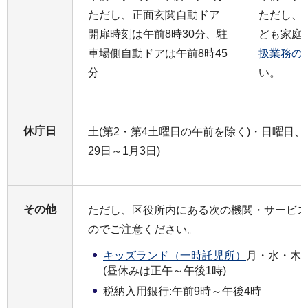
ただし、正面玄関自動ドア
ただし、
開扉時刻は午前8時30分、駐
ども家庭
車場側自動ドアは午前8時45
扱業務の
分
い。
休庁日
土(第2・第4土曜日の午前を除く)・日曜日、
29日～1月3日)
その他
ただし、区役所内にある次の機関・サービス
のでご注意ください。
キッズランド（一時託児所）
月・水・木の
(昼休みは正午～午後1時)
税納入用銀行:午前9時～午後4時