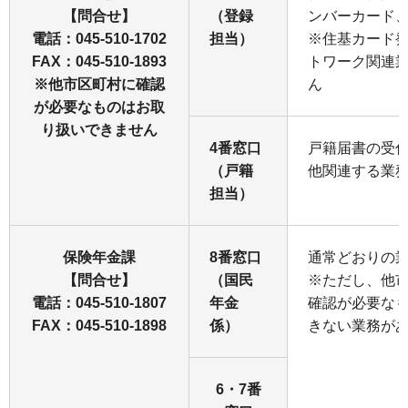
【問合せ】
（登録
ンバーカード
電話：045-510-1702
担当）
※住基カード
FAX：045-510-1893
トワーク関連
※他市区町村に確認
ん
が必要なものはお取
り扱いできません
4番窓口
戸籍届書の受
（戸籍
他関連する業
担当）
保険年金課
8番窓口
通常どおりの
【問合せ】
（国民
※ただし、他
電話：045-510-1807
年金
確認が必要な
FAX：045-510-1898
係）
きない業務が
6・7番