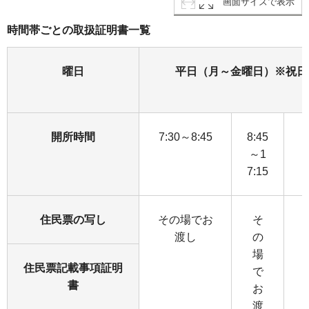
画面サイズで表示
時間帯ごとの取扱証明書一覧
曜日
平日（月～金曜日）※祝日
開所時間
7:30～8:45
8:45
1
～1
7:15
住民票の写し
その場でお
そ
渡し
の
場
住民票記載事項証明
で
書
お
渡