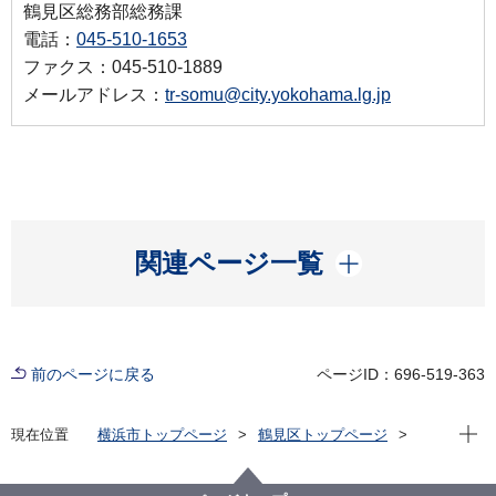
鶴見区総務部総務課
電話：
045-510-1653
ファクス：045-510-1889
メールアドレス：
tr-somu@city.yokohama.lg.jp
開く
関連ページ一覧
前のページに戻る
ページID：696-519-363
現在位
現在位置
横浜市トップページ
鶴見区トップページ
窓口・施設
区役所窓口
区役所・行政サービスコーナー等の業務時間