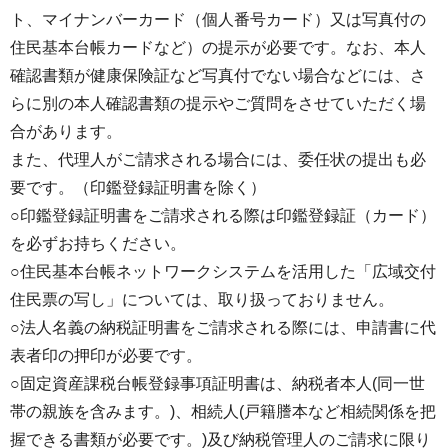
ト、マイナンバーカード（個人番号カード）又は写真付の
住民基本台帳カードなど）の提示が必要です。なお、本人
確認書類が健康保険証など写真付でない場合などには、さ
らに別の本人確認書類の提示やご質問をさせていただく場
合があります。
また、代理人がご請求される場合には、委任状の提出も必
要です。（印鑑登録証明書を除く）
○印鑑登録証明書をご請求される際は印鑑登録証（カード）
を必ずお持ちください。
○住民基本台帳ネットワークシステムを活用した「広域交付
住民票の写し」については、取り扱っておりません。
○法人名義の納税証明書をご請求される際には、申請書に代
表者印の押印が必要です。
○固定資産課税台帳登録事項証明書は、納税者本人(同一世
帯の親族を含みます。)、相続人(戸籍謄本など相続関係を把
握できる書類が必要です。)及び納税管理人のご請求に限り