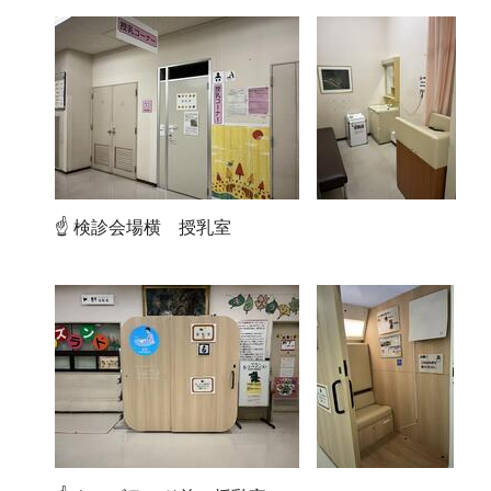
☝ 検診会場横 授乳室