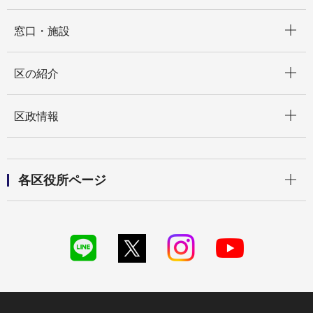
開く
窓口・施設
開く
区の紹介
開く
区政情報
開く
各区役所ページ