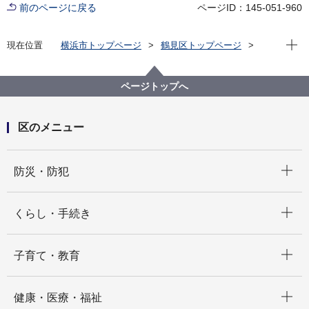
前のページに戻る
ページID：145-051-960
現在位
現在位置
横浜市トップページ
鶴見区トップページ
窓口・施設
区役所窓口
区役所案内
区役所内の施設等
こども・赤ちゃん
ページトップへ
区のメニュー
開く
防災・防犯
開く
くらし・手続き
開く
子育て・教育
開く
健康・医療・福祉