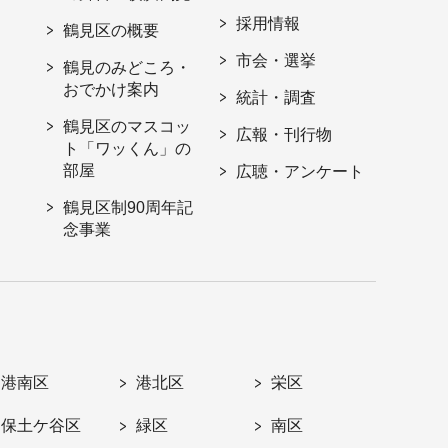
採用情報
鶴見区の概要
市会・選挙
鶴見のみどころ・
おでかけ案内
統計・調査
鶴見区のマスコッ
広報・刊行物
ト「ワッくん」の
部屋
広聴・アンケート
鶴見区制90周年記
念事業
港南区
港北区
栄区
保土ケ谷区
緑区
南区