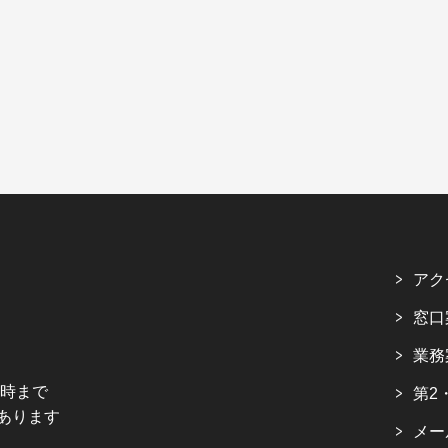
アク
窓口
業務
5時まで
第2
あります
メー