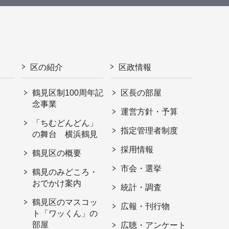
区の紹介
区政情報
鶴見区制100周年記
区長の部屋
念事業
運営方針・予算
「ちむどんどん」
指定管理者制度
の舞台 横浜鶴見
採用情報
鶴見区の概要
市会・選挙
鶴見のみどころ・
おでかけ案内
統計・調査
鶴見区のマスコッ
広報・刊行物
ト「ワッくん」の
部屋
広聴・アンケート