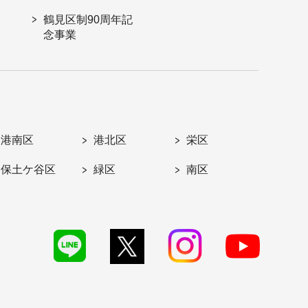
鶴見区制90周年記
念事業
港南区
港北区
栄区
保土ケ谷区
緑区
南区