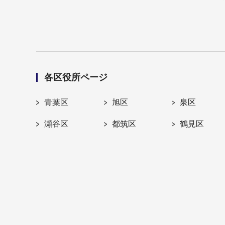
各区役所ページ
青葉区
旭区
泉区
瀬谷区
都筑区
鶴見区