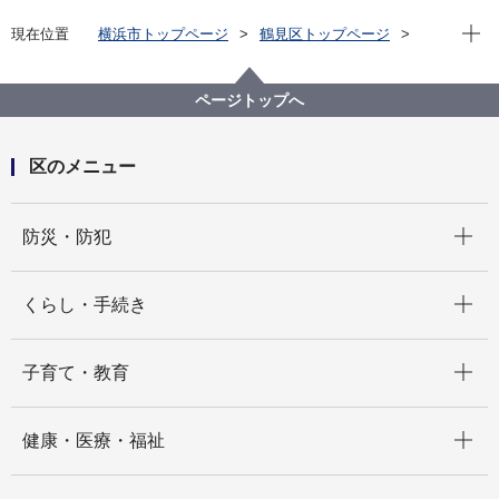
現在位
現在位置
横浜市トップページ
鶴見区トップページ
窓口・施設
区役所窓口
区役所案内
区役所内の施設等
食堂
ページトップへ
区のメニュー
開く
防災・防犯
開く
くらし・手続き
開く
子育て・教育
開く
健康・医療・福祉
開く