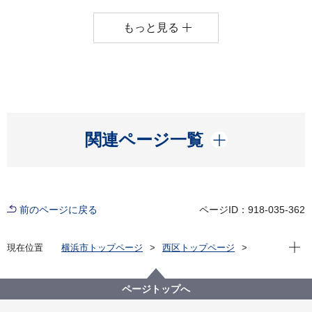
もっと見る
開く
関連ページ一覧
前のページに戻る
ページID：918-035-362
現在位
現在位置
横浜市トップページ
西区トップページ
区政情報
にしく通信！
令和8年度
ページトップへ