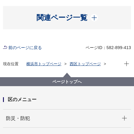
開く
関連ページ一覧
前のページに戻る
ページID：582-899-413
現在位
現在位置
横浜市トップページ
西区トップページ
区政情報
にしく通信！
令和8年度
にしく通信！5月26日 令和8年度横浜シニア大学が開
講
ページトップへ
区のメニュー
開く
防災・防犯
開く