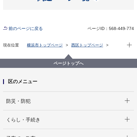
前のページに戻る
ページID：568-449-774
現在位
現在位置
横浜市トップページ
西区トップページ
区政情報
にしく通信！
令和8年度
にしく通信！7月1日 第14回 西区シニアクラブ連合会
ペタンク大会を開催
ページトップへ
区のメニュー
開く
防災・防犯
開く
くらし・手続き
開く