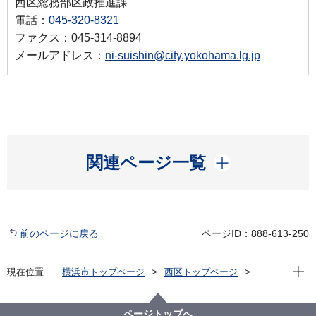
西区総務部区政推進課
電話：
045-320-8321
ファクス：045-314-8894
メールアドレス：
ni-suishin@city.yokohama.lg.jp
開く
関連ページ一覧
前のページに戻る
ページID：888-613-250
現在位
現在位置
横浜市トップページ
西区トップページ
区政情報
にしく通信！
令和8年度
にしく通信！6月22日 西区環境行動推進功労者表彰
式・環境行動推進本部総会
ページトップへ