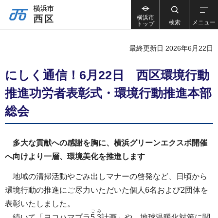
横浜市
検索
メニュー
トップ
最終更新日 2026年6月22日
にしく通信！6月22日 西区環境行動
推進功労者表彰式・環境行動推進本部
総会
多大な貢献への感謝を胸に、横浜グリーンエクスポ開催
へ向けより一層、環境美化を推進します
地域の清掃活動やごみ出しマナーの啓発など、日頃から
環境行動の推進にご尽力いただいた個人6名および2団体を
表彰いたしました。
ご
み
続いて「ヨコハマプラ
5
.
3
計画」や、地球温暖化対策に関