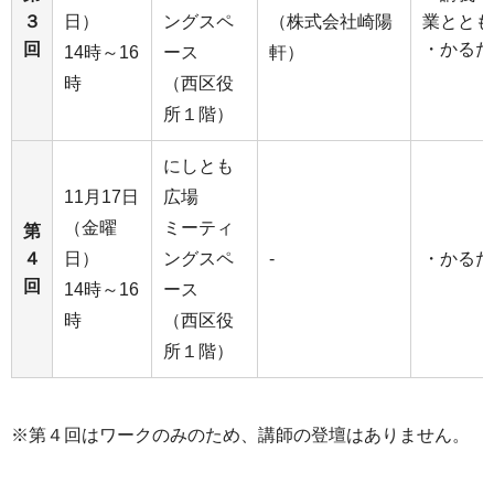
３
日）
ングスペ
（株式会社崎陽
業ととも
回
・かるた
14時～16
ース
軒）
時
（西区役
所１階）
にしとも
11月17日
広場
（金曜
ミーティ
第
４
日）
ングスペ
-
・かるた
回
14時～16
ース
時
（西区役
所１階）
※第４回はワークのみのため、講師の登壇はありません。