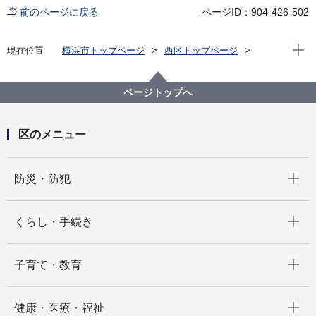
前のページに戻る
ページID：904-426-502
現在位
現在位置
横浜市トップページ
西区トップページ
くらし・手続き
市民協働・学び
学び
生涯学習
写真で西区の今昔を学ぼう（募集は締め切りました）
ページトップへ
区のメニュー
開く
防災・防犯
開く
くらし・手続き
開く
子育て・教育
開く
健康・医療・福祉