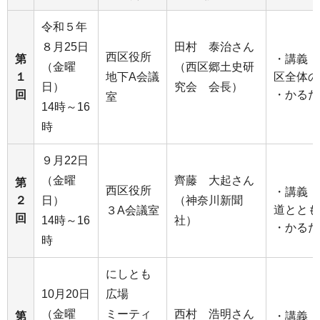
令和５年
８月25日
田村 泰治さん
西区役所
第
・講義「
（金曜
（西区郷土史研
１
地下A会議
区全体の
日）
究会 会長）
回
・かるた
室
14時～16
時
９月22日
（金曜
齊藤 大起さん
第
西区役所
・講義「
２
日）
（神奈川新聞
道ととも
３A会議室
回
14時～16
社）
・かるた
時
にしとも
10月20日
広場
（金曜
ミーティ
西村 浩明さん
第
・講義「