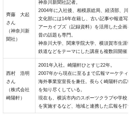
神奈川新聞社記者。
2004年に入社後、相模原総局、経済部、川
齊藤 大起
文化部には14年在籍し、古い記事や報道写
さん
アーカイブズ（記録資料）を活用した企画
（神奈川新
昔の話題も専門。
聞社）
神奈川大学、関東学院大学、横須賀市生涯
鉄道などをテーマにした講座も複数回開催
2001年入社。崎陽軒ひとすじ22年。
西村 浩明
2007年から現在に至るまで広報マーケテ
さん
海外事業室室長を兼任。長らく崎陽軒の広
（株式会社
を知り尽くしている。
崎陽軒）
現在も、横浜市内のスポーツクラブや学校
を実施するなど、地域と連携した広報を打