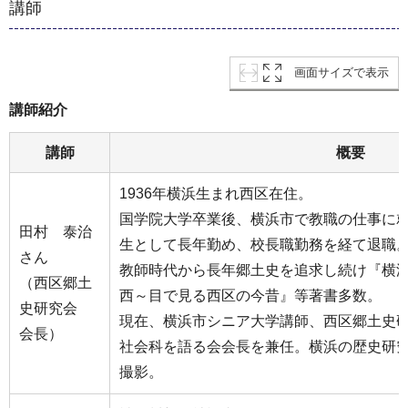
講師
画面サイズで表示
講師紹介
講師
概要
1936年横浜生まれ西区在住。
国学院大学卒業後、横浜市で教職の仕事に
田村 泰治
生として長年勤め、校長職勤務を経て退職
さん
教師時代から長年郷土史を追求し続け『横
（西区郷土
西～目で見る西区の今昔』等著書多数。
史研究会
現在、横浜市シニア大学講師、西区郷土史
会長）
社会科を語る会会長を兼任。横浜の歴史研
撮影。