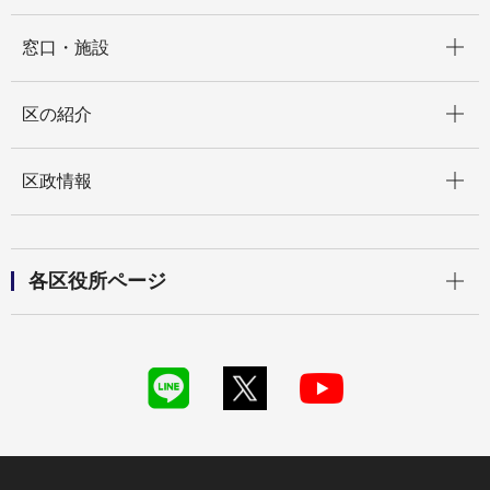
開く
窓口・施設
開く
区の紹介
開く
区政情報
開く
各区役所ページ