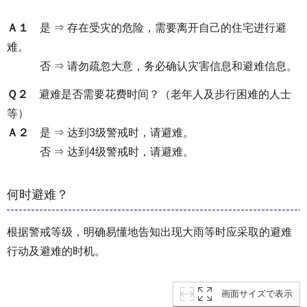
Ａ１
是 ⇒ 存在受灾的危险，需要离开自己的住宅进行避
难。
否 ⇒ 请勿疏忽大意，务必确认灾害信息和避难信息。
Ｑ２
避难是否需要花费时间？（老年人及步行困难的人士
等）
Ａ２
是 ⇒ 达到3级警戒时，请避难。
否 ⇒ 达到4级警戒时，请避难。
何时避难？
根据警戒等级，明确易懂地告知出现大雨等时应采取的避难
行动及避难的时机。
画面サイズで表示