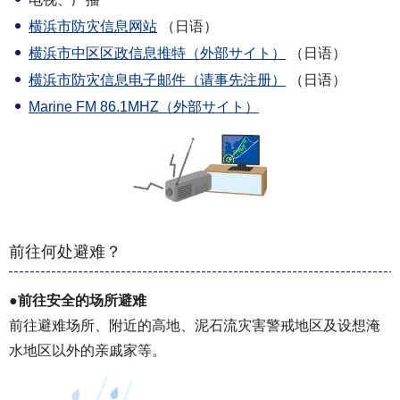
横浜市防灾信息网站
（日语）
横浜市中区区政信息推特（外部サイト）
（日语）
横浜市防灾信息电子邮件（请事先注册）
（日语）
Marine FM 86.1MHZ（外部サイト）
前往何处避难？
●前往安全的场所避难
前往避难场所、附近的高地、泥石流灾害警戒地区及设想淹
水地区以外的亲戚家等。