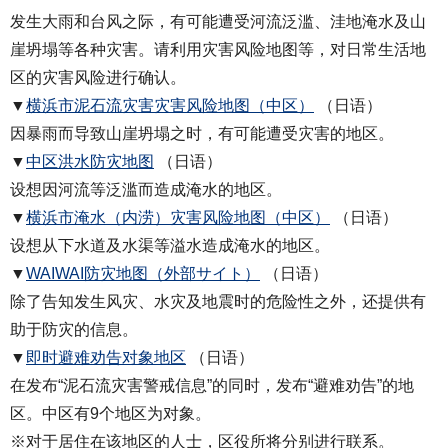
发生大雨和台风之际，有可能遭受河流泛滥、洼地淹水及山
崖坍塌等各种灾害。请利用灾害风险地图等，对日常生活地
区的灾害风险进行确认。
▼
横浜市泥石流灾害灾害风险地图（中区）
（日语）
因暴雨而导致山崖坍塌之时，有可能遭受灾害的地区。
▼
中区洪水防灾地图
（日语）
设想因河流等泛滥而造成淹水的地区。
▼
横浜市淹水（内涝）灾害风险地图（中区）
（日语）
设想从下水道及水渠等溢水造成淹水的地区。
▼
WAIWAI防灾地图（外部サイト）
（日语）
除了告知发生风灾、水灾及地震时的危险性之外，还提供有
助于防灾的信息。
▼
即时避难劝告对象地区
（日语）
在发布“泥石流灾害警戒信息”的同时，发布“避难劝告”的地
区。中区有9个地区为对象。
※对于居住在该地区的人士，区役所将分别进行联系。