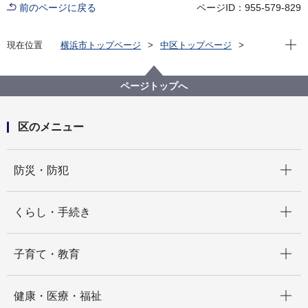
前のページに戻る
ページID：955-579-829
現在位
現在位置
横浜市トップページ
中区トップページ
いろいろな言葉（Multilingual）
中文简体
宣传报
宣传报横滨・中区版（～2023）
2020
７月 如何应对大雨和台风？
ページトップへ
区のメニュー
開く
防災・防犯
開く
くらし・手続き
開く
子育て・教育
開く
健康・医療・福祉