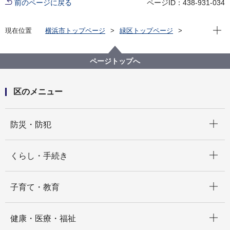
前のページに戻る
ページID：438-931-034
現在位
現在位置
横浜市トップページ
緑区トップページ
くらし・手続き
まちづくり・環境
土木事務所
緑土木事務所
バックナンバー
町の落書きをなくしたい
ページトップへ
区のメニュー
開く
防災・防犯
開く
くらし・手続き
開く
子育て・教育
開く
健康・医療・福祉