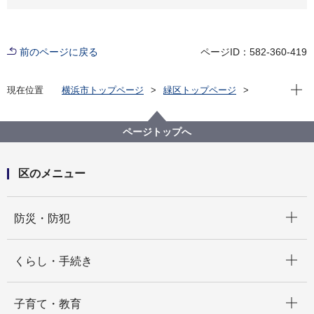
前のページに戻る
ページID：582-360-419
現在位
現在位置
横浜市トップページ
緑区トップページ
くらし・手続き
まちづくり・環境
土木事務所
緑土木事務所
バックナンバー
４．どうしてこうなった？ロープが絡みつく
ページトップへ
区のメニュー
開く
防災・防犯
開く
くらし・手続き
開く
子育て・教育