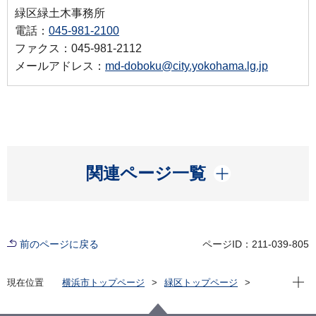
緑区緑土木事務所
電話：
045-981-2100
ファクス：045-981-2112
メールアドレス：
md-doboku@city.yokohama.lg.jp
開く
関連ページ一覧
前のページに戻る
ページID：211-039-805
現在位
現在位置
横浜市トップページ
緑区トップページ
くらし・手続き
まちづくり・環境
土木事務所
緑土木事務所
バックナンバー