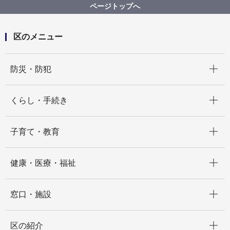
８．どうした！？「げん」くん。あわてるスタッフ
ページトップへ
区のメニュー
開く
防災・防犯
開く
くらし・手続き
開く
子育て・教育
開く
健康・医療・福祉
開く
窓口・施設
開く
区の紹介