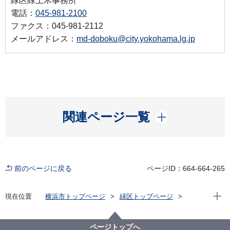
緑区緑土木事務所
電話：
045-981-2100
ファクス：045-981-2112
メールアドレス：
md-doboku@city.yokohama.lg.jp
開く
関連ページ一覧
前のページに戻る
ページID：664-664-265
現在位
現在位置
横浜市トップページ
緑区トップページ
くらし・手続き
まちづくり・環境
土木事務所
緑土木事務所
バックナンバー
（ニュース）三保中通第二公園愛護会が結成されまし
ページトップへ