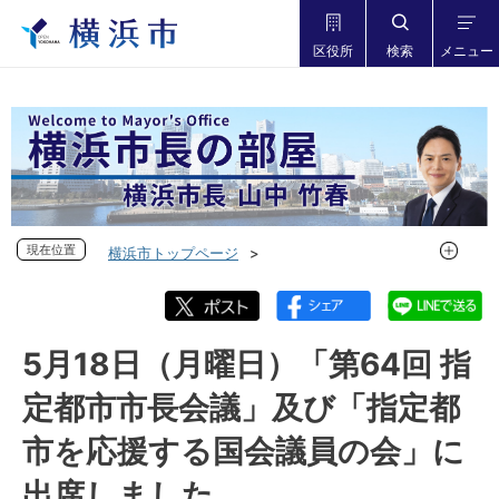
区役所
検索
メニュー
現在位置
現在位置
横浜市トップページ
市長の部屋 横浜市長山中竹春
フォトダイアリー
フォトダイアリー 2026年度
フォトダイアリー 2026年5月
5月18日（月曜日）「第64回 指
5月18日（月曜日）「第64回 指定都市市長会議」及び「指定
定都市市長会議」及び「指定都
都市を応援する国会議員の会」に出席しました
市を応援する国会議員の会」に
出席しました