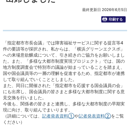
最終更新日 2026年6月5日
印刷する
「指定都市市長会議」では障害福祉サービスに関する提言等4
件の要請等が採択され、私からは、「横浜グリーンエクスポ」
への来場意欲醸成について、引き続きのご協力をお願いしまし
た。また、「多様な大都市制度実現プロジェクト」では、国の
地方制度調査会で特別市の議論が始まっていることを踏まえ、
国や国会議員等の一層の理解を促進するため、指定都市が連携
して取り組んでいくこととしました。
また、同日に開催された「指定都市を応援する国会議員の会」
にも出席し、国会議員の皆さまと多様な大都市制度に関する意
見交換を行いました。
今後も、関係者の皆さまと連携し、多様な大都市制度の早期実
現に向け、取り組んでまいります。
（詳細については、
記者発表資料①
や
記者発表資料②
をご覧
ください）