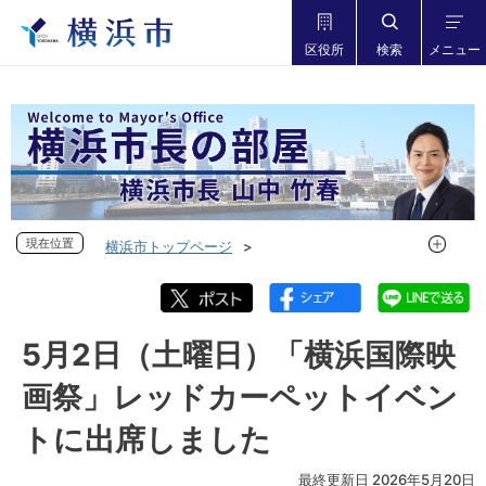
区役所
検索
メニュー
現在位置
現在位置
横浜市トップページ
市長の部屋 横浜市長山中竹春
フォトダイアリー
フォトダイアリー 2026年度
フォトダイアリー 2026年5月
5月2日（土曜日）「横浜国際映
5月2日（土曜日）「横浜国際映画祭」レッドカーペットイベ
画祭」レッドカーペットイベン
ントに出席しました
トに出席しました
最終更新日 2026年5月20日