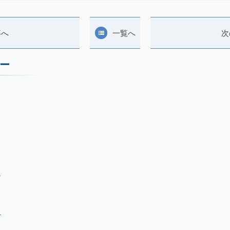
事へ
一覧へ
次
ー
月
月