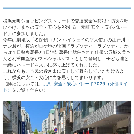
横浜元町ショッピングストリートで交通安全や防犯・防災を呼
びかけ、まちの安全・安心をPRする「元町 安全・安心パレー
ド」に参加しました。
今年は劇場版『名探偵コナン ハイウェイの堕天使』の江戸川コ
ナン君が、横浜がロケ地の映画『ラプソディ・ラプソディ』か
らは１日警察署長と1日消防署長に就任された俳優の呉城久美さ
んと利重剛監督がスペシャルゲストとして登場し、子ども達と
一緒にパレードを大いに盛り上げてくれました。
これからも、市民の皆さまに安心して暮らしていただけるよ
う、横浜の安全・安心に力を尽くしてまいります。
（詳細については、
元町 安全・安心パレード2026（外部サイ
ト）
をご覧ください）