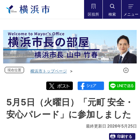
区役所
検索
メニュー
現在位置
現在位置
横浜市トップページ
市長の部屋 横浜市長山中竹春
フォトダイアリー
フォトダイアリー 2026年度
フォトダイアリー 2026年5月
5月5日（火曜日）「元町 安全・
5月5日（火曜日）「元町 安全・安心パレード」に参加しまし
安心パレード」に参加しました
た
最終更新日 2026年5月25日
印刷する