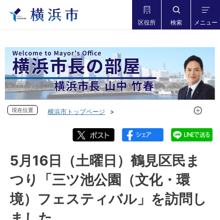
区役所
検索
メニュー
現在位置
現在位置
横浜市トップページ
市長の部屋 横浜市長山中竹春
フォトダイアリー
フォトダイアリー 2026年度
フォトダイアリー 2026年5月
5月16日（土曜日）鶴見区民ま
5月16日（土曜日）鶴見区民まつり「三ツ池公園（文化・環
つり「三ツ池公園（文化・環
境）フェスティバル」を訪問しました
境）フェスティバル」を訪問し
ました