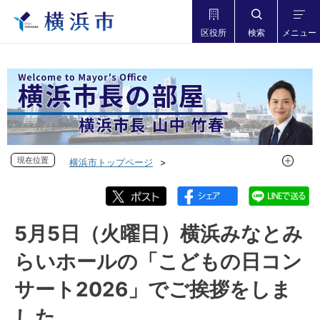
区役所
検索
メニュー
現在位置
現在位置
横浜市トップページ
市長の部屋 横浜市長山中竹春
フォトダイアリー
フォトダイアリー 2026年度
フォトダイアリー 2026年5月
5月5日（火曜日）横浜みなとみ
5月5日（火曜日）横浜みなとみらいホールの「こどもの日コ
らいホールの「こどもの日コン
ンサート2026」でご挨拶をしました
サート2026」でご挨拶をしま
した