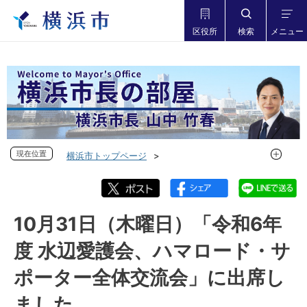
区役所
検索
メニュー
現在位置
現在位置
横浜市トップページ
市長の部屋 横浜市長山中竹春
フォトダイアリー
フォトダイアリー 2024年度
フォトダイアリー 2024年10月
10月31日（木曜日）「令和6年
10月31日（木曜日）「令和6年度 水辺愛護会、ハマロード・
度 水辺愛護会、ハマロード・サ
サポーター全体交流会」に出席しました
ポーター全体交流会」に出席し
ました