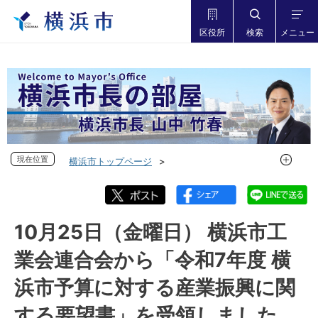
区役所
検索
メニュー
現在位置
現在位置
横浜市トップページ
市長の部屋 横浜市長山中竹春
フォトダイアリー
フォトダイアリー 2024年度
フォトダイアリー 2024年10月
10月25日（金曜日） 横浜市工
10月25日（金曜日） 横浜市工業会連合会から「令和7年度 横
業会連合会から「令和7年度 横
浜市予算に対する産業振興に関する要望書」を受領しました
浜市予算に対する産業振興に関
する要望書」を受領しました