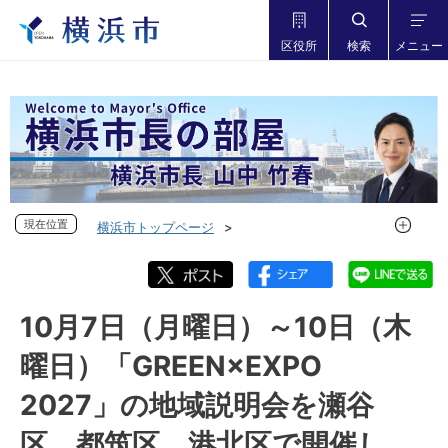
区役所
検索
メニュー
現在位置
現在位置
横浜市トップページ
市長の部屋 横浜市長山中竹春
フォトダイアリー
フォトダイアリー 2024年度
フォトダイアリー 2024年10月
10月7日（月曜日）～10日（木
10月7日（月曜日）～10日（木曜日）「GREEN×EXPO
曜日）「GREEN×EXPO
2027」の地域説明会を瀬谷区、都筑区、港北区で開催し、講
演しました
2027」の地域説明会を瀬谷
区、都筑区、港北区で開催し、