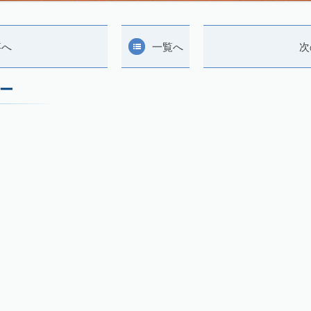
事へ
一覧へ
次
ー