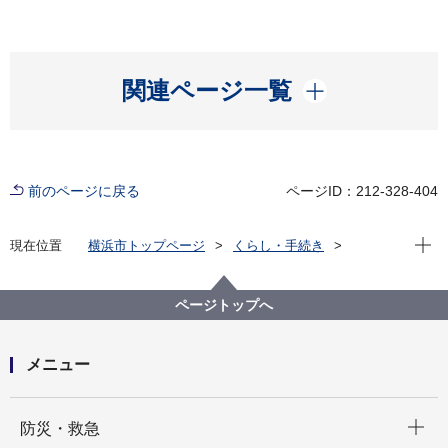
開く
関連ページ一覧
前のページに戻る
ページID：212-328-404
現在位
現在位置
横浜市トップページ
くらし・手続き
住まい・暮らし
ペット・動物
動物愛護センター
センターの案内
ページトップへ
メニュー
開く
防災・救急