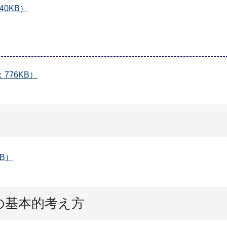
0KB）
776KB）
B）
の基本的考え方