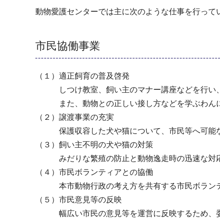
動物愛護センターでは主に次のような仕事を行って
市民協働事業
（１）適正飼育の普及啓発
しつけ教室、飼い主のマナー講座などを行い、
また、動物との正しい接し方などを学ぶわんにゃ
（２）譲渡事業の充実
保護収容した犬や猫について、市民等へ可能な
（３）飼い主不明の犬や猫の対策
みだりな繁殖の防止と動物逸走時の迅速な対応
（４）市民ボランティアとの協働
本市動物行政の考え方を共有する市民ボランテ
（５）市民意見等の反映
幅広い市民の意見等を運営に反映するため、委