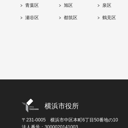
青葉区
旭区
泉区
瀬谷区
都筑区
鶴見区
横浜市役所
〒231-0005
横浜市中区本町6丁目50番地の10
法人番号：3000020141003