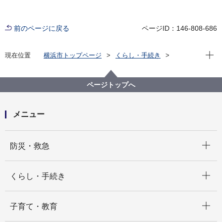
前のページに戻る
ページID：146-808-686
現在位
現在位置
横浜市トップページ
くらし・手続き
住まい・暮らし
ペット・動物
動物愛護センター
センターの案内
Instagramによる情報発信について
ページトップへ
メニュー
開く
防災・救急
開く
くらし・手続き
開く
子育て・教育