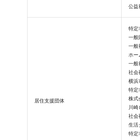
公益
特定
一般
一般
ホー
一般
社会
横浜
特定
株式
居住⽀援団体
川崎
社会
生活
特定