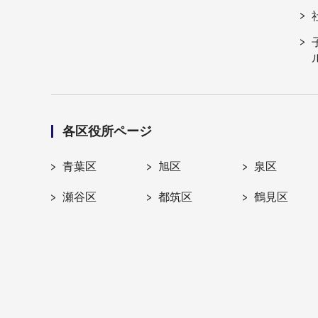
各区役所ページ
青葉区
旭区
泉区
瀬谷区
都筑区
鶴見区