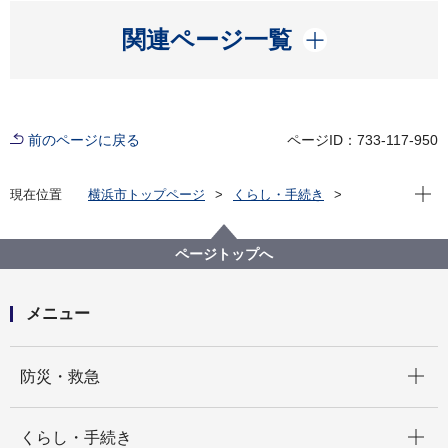
開く
関連ページ一覧
前のページに戻る
ページID：733-117-950
現在位
現在位置
横浜市トップページ
くらし・手続き
住まい・暮らし
ごみ・リサイクル
清潔できれいなまちづくり
ポケモンとの連携
ページトップへ
メニュー
開く
防災・救急
開く
くらし・手続き