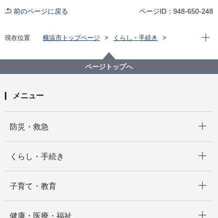
前のページに戻る
ページID：948-650-248
現在位
現在位置
横浜市トップページ
くらし・手続き
住まい・暮らし
ごみ・リサイクル
ごみと資源の分け方・出し方
市で収集するもの
粗大ごみ
粗大ごみの出し方
ページトップへ
粗大ごみ処理手数料の免除について知りたい
メニュー
開く
防災・救急
開く
くらし・手続き
開く
子育て・教育
開く
健康・医療・福祉