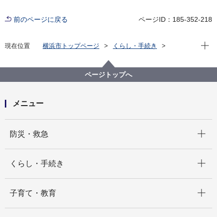
前のページに戻る
ページID：185-352-218
現在位
現在位置
横浜市トップページ
くらし・手続き
まちづくり・環境
都市整備
横浜都心部のまちづくり
東神奈川・京浜臨海部のまちづくり
ページトップへ
東高島駅北地区のまちづくり
メニュー
開く
防災・救急
開く
くらし・手続き
開く
子育て・教育
開く