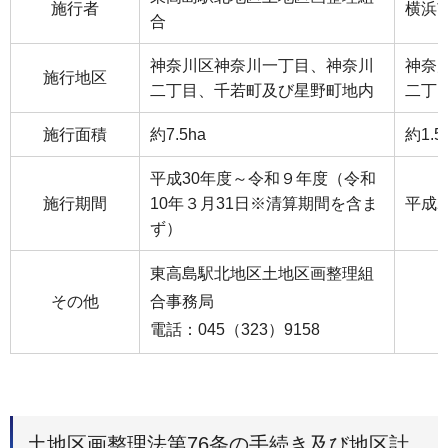
施行者
横浜
合
神奈川区神奈川一丁目、神奈川
神奈
施行地区
二丁目、千若町及び星野町地内
二丁
施行面積
約7.5ha
約1.5
平成30年度～令和９年度（令和
施行期間
10年３月31日※清算期間を含ま
平成
ず）
東高島駅北地区土地区画整理組
その他
合事務局
電話：045（323）9158
土地区画整理法第76条の手続き及び地区計