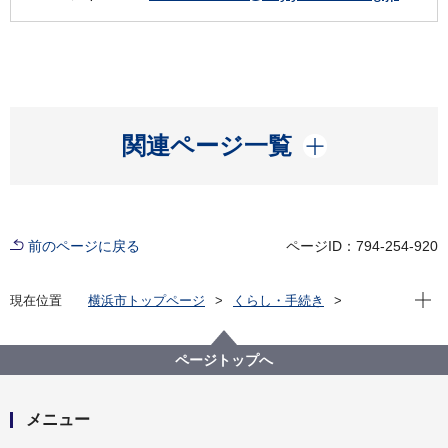
開く
関連ページ一覧
前のページに戻る
ページID：794-254-920
現在位
現在位置
横浜市トップページ
くらし・手続き
まちづくり・環境
都市整備
市街地開発の手法
市街地再開発事業
市街地再開発事業の資金計画
ページトップへ
メニュー