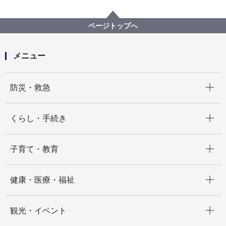
まちづくり・環境
都市整備
市街地開発の手法
土地区画整理事業
横浜市施行土地区画整理事業に係る縦覧等のお知らせ
ページトップへ
メニュー
開く
防災・救急
開く
くらし・手続き
開く
子育て・教育
開く
健康・医療・福祉
開く
観光・イベント