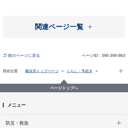
開く
関連ページ一覧
前のページに戻る
ページID：390-399-863
現在位
現在位置
横浜市トップページ
くらし・手続き
まちづくり・環境
都市整備
市街地開発の手法
土地区画整理事業
事業の仕組み
ページトップへ
メニュー
開く
防災・救急