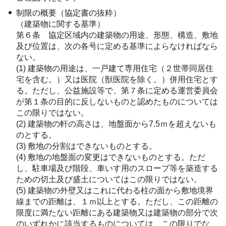
制限の概要（協定書の抜粋）
（建築物に関する基準）
第６条 協定区域内の建築物の用途、形態、構造、敷地
及び位置は、次の各号に定める基準によらなければなら
ない。
(1) 建築物の用途は、一戸建て専用住宅（２世帯同居住
宅を含む。）又は医院（獣医院を除く。）併用住宅とす
る。ただし、公益施設等で、第７条に定める運営委員会
が第１条の目的に反しないものと認めたものについては
この限りではない。
(2) 建築物の軒の高さは、地盤面から7.5ｍを超えないも
のとする。
(3) 敷地の分割はできないものとする。
(4) 敷地の地盤面の変更はできないものとする。ただ
し、駐車場及び階段、車いす用のスロープ等を築造する
ための切土及び盛土についてはこの限りではない。
(5) 建築物の外壁又はこれに代わる柱の面から敷地境界
線までの距離は、１ｍ以上とする。ただし、この距離の
限度に満たない距離にある建築物又は建築物の部分で次
のいずれかに該当するものについては、この限りでな