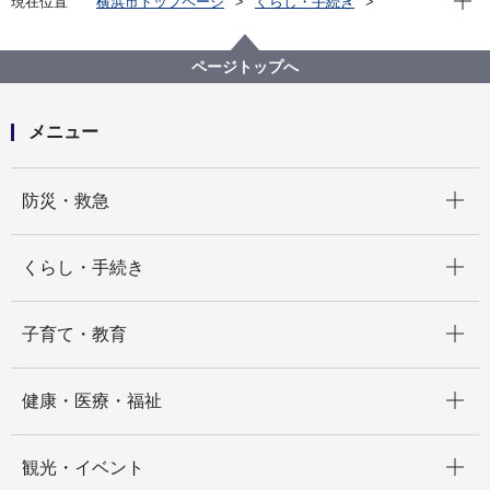
現在位置
横浜市トップページ
くらし・手続き
まちづくり・環境
都市整備
地区計画・建築協定等
建築協定
各区の建築協定
旭区 建築協定一覧
ページトップへ
さちが丘Ａ地区建築協定
メニュー
開く
防災・救急
開く
くらし・手続き
開く
子育て・教育
開く
健康・医療・福祉
開く
観光・イベント