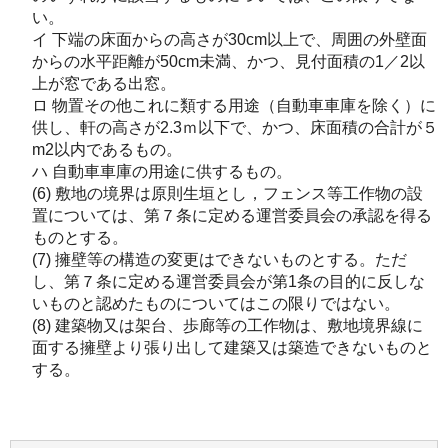
い。
イ 下端の床面からの高さが30cm以上で、周囲の外壁面
からの水平距離が50cm未満、かつ、見付面積の1／2以
上が窓である出窓。
ロ 物置その他これに類する用途（自動車車庫を除く）に
供し、軒の高さが2.3ｍ以下で、かつ、床面積の合計が５
m2以内であるもの。
ハ 自動車車庫の用途に供するもの。
(6) 敷地の境界は原則生垣とし，フェンス等工作物の設
置については、第７条に定める運営委員会の承認を得る
ものとする。
(7) 擁壁等の構造の変更はできないものとする。ただ
し、第７条に定める運営委員会が第1条の目的に反しな
いものと認めたものについてはこの限りではない。
(8) 建築物又は架台、歩廊等の工作物は、敷地境界線に
面する擁壁より張り出して建築又は築造できないものと
する。