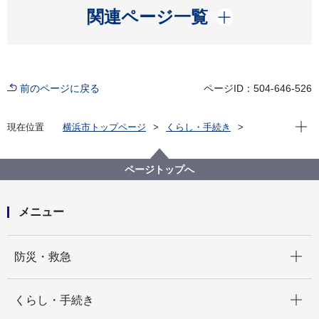
開く
関連ページ一覧
前のページに戻る
ページID：504-646-526
現在位
現在位置
横浜市トップページ
くらし・手続き
まちづくり・環境
みどり・公園
横浜みどりアップ計画
計画の柱１「市民とともに次世代につなぐ森を育む」
ページトップへ
市民の森・ふれあいの樹林
市民の森に関するよくある質問
メニュー
ハチなどの危険な生物がいたのですが？
開く
防災・救急
開く
くらし・手続き