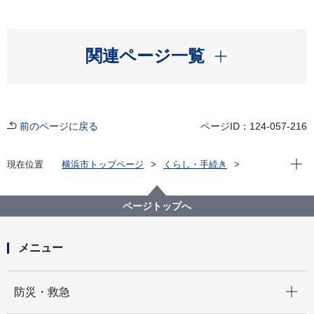
開く
関連ページ一覧
前のページに戻る
ページID：124-057-216
現在位
現在位置
横浜市トップページ
くらし・手続き
まちづくり・環境
みどり・公園
横浜みどりアップ計画
計画の柱１「市民とともに次世代につなぐ森を育む」
ページトップへ
市民の森・ふれあいの樹林
市民の森に関するよくある質問
メニュー
飼えなくなった虫を放したり、増えた花を植えてもい
いですか？
開く
防災・救急