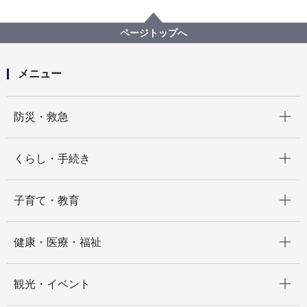
まちづくり・環境
みどり・公園
横浜みどりアップ計画
計画の柱１「市民とともに次世代につなぐ森を育む」
ページトップへ
市民の森・ふれあいの樹林
市民の森に関するよくある質問
メニュー
車椅子でも利用できますか？
開く
防災・救急
開く
くらし・手続き
開く
子育て・教育
開く
健康・医療・福祉
開く
観光・イベント