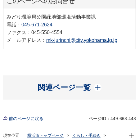
このページへのお問合せ
みどり環境局公園緑地部環境活動事業課
電話：
045-671-2624
ファクス：045-550-4554
メールアドレス：
mk-jurinchi@city.yokohama.lg.jp
開く
関連ページ一覧
前のページに戻る
ページID：449-663-443
現在位
現在位置
横浜市トップページ
くらし・手続き