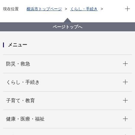
現在位
現在位置
横浜市トップページ
くらし・手続き
まちづくり・環境
みどり・公園
横浜みどりアップ計画
計画の柱１「市民とともに次世代につなぐ森を育む」
ページトップへ
市民の森・ふれあいの樹林
市民の森に関するよくある質問
メニュー
自転車を乗り入れてもいいですか？
開く
防災・救急
開く
くらし・手続き
開く
子育て・教育
開く
健康・医療・福祉
開く