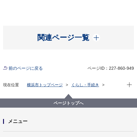
開く
関連ページ一覧
前のページに戻る
ページID：227-860-949
現在位
現在位置
横浜市トップページ
くらし・手続き
まちづくり・環境
みどり・公園
横浜みどりアップ計画
計画の柱１「市民とともに次世代につなぐ森を育む」
ページトップへ
市民の森・ふれあいの樹林
市民の森に関するよくある質問
メニュー
昆虫や草花などをとってもいいですか？
開く