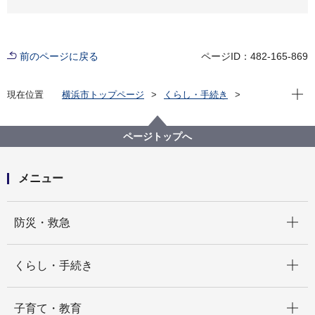
前のページに戻る
ページID：482-165-869
現在位
現在位置
横浜市トップページ
くらし・手続き
まちづくり・環境
みどり・公園
横浜みどりアップ計画
計画の柱１「市民とともに次世代につなぐ森を育む」
ページトップへ
キケン！ハチにご注意ください！
メニュー
開く
防災・救急
開く
くらし・手続き
開く
子育て・教育