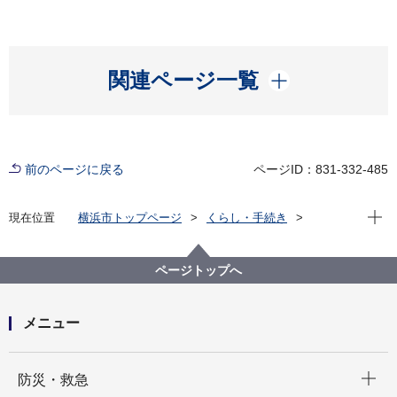
開く
関連ページ一覧
前のページに戻る
ページID：831-332-485
現在位
現在位置
横浜市トップページ
くらし・手続き
まちづくり・環境
河川・下水道
下水道
水再生センター・事務所
水再生センター等の紹介
都筑水再生センター
ページトップへ
メニュー
開く
防災・救急