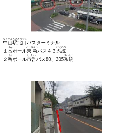
なきゃまえききたぐち
中山駅北口
バスターミナル
ばん
とうきゅう
けいれつ
１
番
ポール
東急
バス４３
系統
ばん
しえい
けいれつ
２
番
ポール
市営
バス80、305
系統