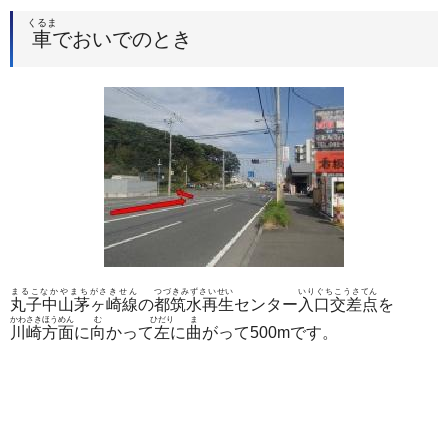
くるま
車
でおいでのとき
まるこなかやまちがさきせん
つづきみずさいせい
いりぐちこうさてん
丸子中山茅ヶ崎線
の
都筑水再生
センター
入口交差点
を
かわさきほうめん
む
ひだり
ま
川崎方面
に
向
かって
左
に
曲
がって500mです。