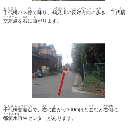
ちよばし
てい
お
つるみがわ
はんたいほうこう
ある
ちよばし
千代橋
バス
停
で
降
り、
鶴見川
の
反対方向
に
歩
き、
千代橋
こうさてん
みぎ
ま
交差点
を
右
に
曲
がります。
ちよばし
こうさてん
みぎ
ま
すす
みぎがわ
千代橋
交差点
で、
右
に
曲
がり300mほど
進
むと
右側
に
つづきみずさいせい
都筑水再生
センターがあります。