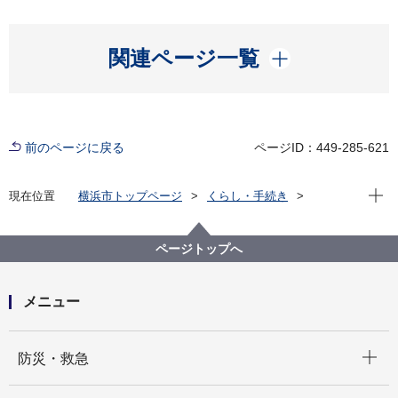
開く
関連ページ一覧
前のページに戻る
ページID：449-285-621
現在位
現在位置
横浜市トップページ
くらし・手続き
まちづくり・環境
河川・下水道
下水道
水再生センター・事務所
水再生センター等の紹介
都筑水再生センター
ページトップへ
アクセス
メニュー
開く
防災・救急
開く