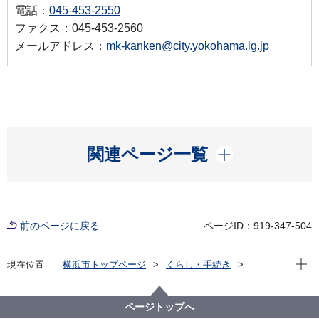
電話：
045-453-2550
ファクス：045-453-2560
メールアドレス：
mk-kanken@city.yokohama.lg.jp
開く
関連ページ一覧
前のページに戻る
ページID：919-347-504
現在位
現在位置
横浜市トップページ
くらし・手続き
まちづくり・環境
環境保全
調査・観測
環境科学研究所
資料
その他報告書
横浜市民の音環境に関する意識調査
ページトップへ