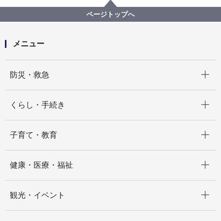
環境科学研究所
資料
その他報告書
横浜の物流と自動車公害に関する調査研究
ページトップへ
メニュー
開く
防災・救急
開く
くらし・手続き
開く
子育て・教育
開く
健康・医療・福祉
開く
観光・イベント
開く