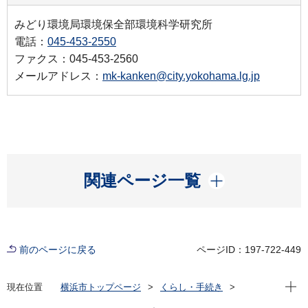
みどり環境局環境保全部環境科学研究所
電話：
045-453-2550
ファクス：045-453-2560
メールアドレス：
mk-kanken@city.yokohama.lg.jp
開く
関連ページ一覧
前のページに戻る
ページID：197-722-449
現在位
現在位置
横浜市トップページ
くらし・手続き
まちづくり・環境
環境保全
調査・観測