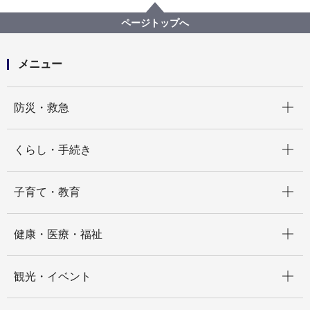
環境科学研究所
資料
その他報告書
地下水汚染に関する調査研究報告書
ページトップへ
メニュー
開く
防災・救急
開く
くらし・手続き
開く
子育て・教育
開く
健康・医療・福祉
開く
観光・イベント
開く