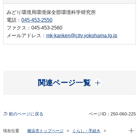
みどり環境局環境保全部環境科学研究所
電話：
045-453-2550
ファクス：045-453-2560
メールアドレス：
mk-kanken@city.yokohama.lg.jp
開く
関連ページ一覧
前のページに戻る
ページID：250-060-225
現在位
現在位置
横浜市トップページ
くらし・手続き
まちづくり・環境
環境保全
調査・観測