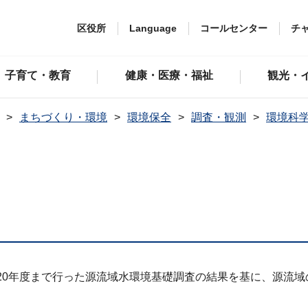
区役所
Language
コールセンター
チ
子育て・教育
健康・医療・福祉
観光・
まちづくり・環境
環境保全
調査・観測
環境科
20年度まで行った源流域水環境基礎調査の結果を基に、源流
）