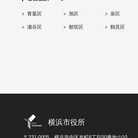
青葉区
旭区
泉区
瀬谷区
都筑区
鶴見区
横浜市役所
〒231-0005
横浜市中区本町6丁目50番地の10